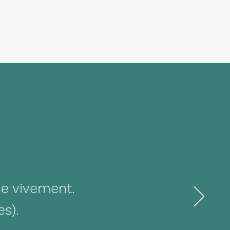
de vivement.
es).