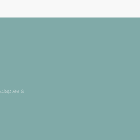
elles ou de
 adaptée à