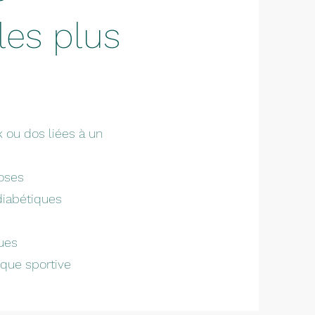
les plus
x ou dos liées à un
coses
diabétiques
ues
tique sportive